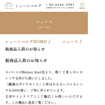
シェーンベルグ
MENU
ニュース
ホーム
シェーンベルグのこだわり
シェーンベルグHOME
ニュース
COLLECTION
新商品入荷のお知らせ
素材
新商品入荷のお知らせ
オーダーメイド
ネパールのNature Knit社より、軽くて柔らかいカ
シミヤ毛布が入荷いたしました。
よくあるご質問
「繊維のダイヤモンド」と呼ばれるモンゴルカシミ
ヤを100％使い、丁寧に作られています。
法⼈の⽅へ
毛布やインテリアとして幅広くお使いいただけま
す。この機会に是非ご覧ください。
会社概要