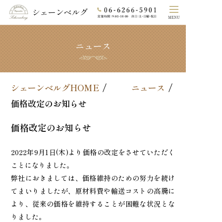
シェーンベルグ
MENU
ニュース
ホーム
シェーンベルグのこだわり
シェーンベルグHOME
ニュース
COLLECTION
価格改定のお知らせ
素材
価格改定のお知らせ
オーダーメイド
2022年9月1日(木)より価格の改定をさせていただく
ことになりました。
よくあるご質問
弊社におきましては、価格維持のための努力を続け
てまいりましたが、原材料費や輸送コストの高騰に
法⼈の⽅へ
より、従来の価格を維持することが困難な状況とな
りました。
会社概要