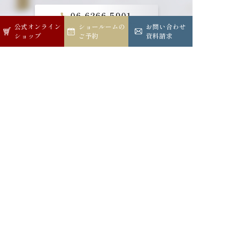
06-6266-5901
営業時間：9:00-18:00
休日：土・日曜・祝日
公式オンライン
公式オンライン
ショールームの
ショールームの
お問い合わせ
お問い合わせ
ショップ
ショップ
ご予約
ご予約
資料請求
資料請求
メールでのお問い合わせ
ショールームへのご予約
公式オンラインショップ
公式インスタグラム
公式LINE