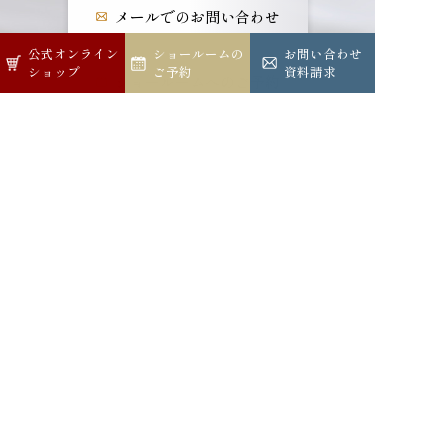
メールでのお問い合わせ
公式オンライン
公式オンライン
ショールームの
ショールームの
お問い合わせ
お問い合わせ
ショップ
ショップ
ご予約
ご予約
資料請求
資料請求
ショールームへのご予約
公式オンラインショップ
公式インスタグラム
公式LINE
株式会社 シェーンベルグ マルジュ
Schoenberg Marujyu Corporation