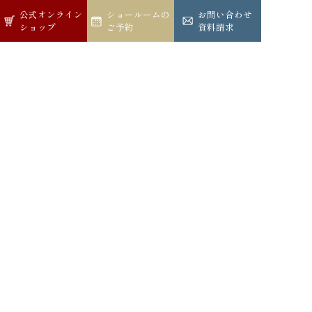
公式オンライン
公式オンライン
ショールームの
ショールームの
お問い合わせ
お問い合わせ
ショップ
ショップ
ご予約
ご予約
資料請求
資料請求
ショールームへのご予約
公式オンラインショップ
公式インスタグラム
公式LINE
株式会社 シェーンベルグ マルジュ
Schoenberg Marujyu Corporation
〒541-0058大阪市中央区南久宝寺町1-6-13
Tel：06-6266-5901 Fax：06-6266-2786