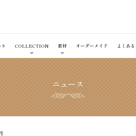
ホーム
シェーンベルグのこだわり
わり
COLLECTION
素材
オーダーメイド
よくある
COLLECTION
羽毛（アイダーダウン）
掛ふとん
素材
ニュース
羽毛（ホワイトグースダウン）
合掛ふとん
オーダーメイド
コットン（綿）
肌ふとん
よくあるご質問
敷ふとん・敷パッド
天然植物繊維
法⼈の⽅へ
アイリッシュリネン（麻）
枕
月
会社概要