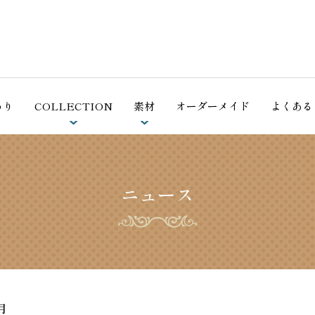
ホーム
シェーンベルグのこだわり
わり
COLLECTION
素材
オーダーメイド
よくある
COLLECTION
羽毛（アイダーダウン）
掛ふとん
素材
ニュース
羽毛（ホワイトグースダウン）
合掛ふとん
オーダーメイド
コットン（綿）
肌ふとん
よくあるご質問
敷ふとん・敷パッド
天然植物繊維
法⼈の⽅へ
アイリッシュリネン（麻）
枕
月
会社概要