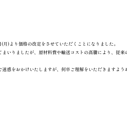
シルク（絹）
⽑布
レース・エンブロイダリー
寝具カバー
インテリアカバー・ウエア類
カシミヤ・ウール・アルパカ
月１日(月)より価格の改定をさせていただくことになりました。
ケット・タオル製品
ロースハー（馬毛）
てまいりましたが、原材料費や輸送コストの高騰により、従来
ご迷惑をおかけいたしますが、何卒ご理解をいただきますよう