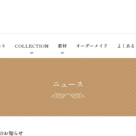
ホーム
シェーンベルグのこだわり
わり
COLLECTION
素材
オーダーメイド
よくある
COLLECTION
羽毛（アイダーダウン）
掛ふとん
素材
ニュース
羽毛（ホワイトグースダウン）
合掛ふとん
オーダーメイド
コットン（綿）
肌ふとん
よくあるご質問
敷ふとん・敷パッド
天然植物繊維
法⼈の⽅へ
アイリッシュリネン（麻）
枕
のお知らせ
会社概要