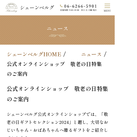
シェーンベルグ
MENU
ニュース
ホーム
シェーンベルグのこだわり
シェーンベルグHOME
ニュース
COLLECTION
公式オンラインショップ 敬老の日特集
のご案内
素材
公式オンラインショップ 敬老の日特集
オーダーメイド
のご案内
よくあるご質問
シェーンベルグ公式オンラインショップでは、「敬
法⼈の⽅へ
老の日ギフトセレクション2024」と題し、大切なお
じいちゃん・おばあちゃんへ贈るギフトをご紹介し
会社概要