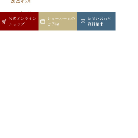
2022年5月
2022年4月
公式オンライン
公式オンライン
ショールームの
ショールームの
お問い合わせ
お問い合わせ
ショップ
ショップ
ご予約
ご予約
資料請求
資料請求
お問い合わせ・資料請求・ショールームへのご予約
06-6266-5901
営業時間：9:00-18:00
休日：土・日曜・祝日
メールでのお問い合わせ
ショールームへのご予約