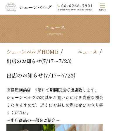
シェーンベルグ
MENU
ニュース
ホーム
シェーンベルグのこだわり
シェーンベルグHOME
ニュース
COLLECTION
出店のお知らせ(7/17～7/23)
素材
出店のお知らせ(7/17～7/23)
オーダーメイド
髙島屋横浜店 7階にて期間限定で出店致します。
シェーンベルグの寝具をご覧いただける貴重な機会
よくあるご質問
となりますので、近くにお越しの際はぜひお立ち寄
りください。
法⼈の⽅へ
～出店商品の一部をご紹介～
会社概要