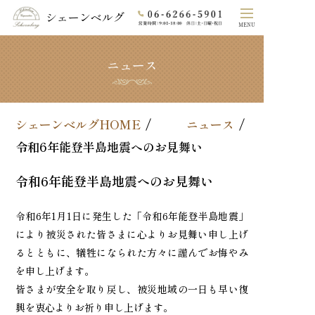
シェーンベルグ
MENU
ニュース
ホーム
シェーンベルグのこだわり
シェーンベルグHOME
ニュース
COLLECTION
令和6年能登半島地震へのお見舞い
素材
令和6年能登半島地震へのお見舞い
オーダーメイド
令和6年1月1日に発生した「令和6年能登半島地震」
により被災された皆さまに心よりお見舞い申し上げ
よくあるご質問
るとともに、犠牲になられた方々に謹んでお悔やみ
を申し上げます。
法⼈の⽅へ
皆さまが安全を取り戻し、被災地域の一日も早い復
興を衷心よりお祈り申し上げます。
会社概要