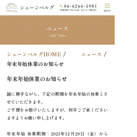
シェーンベルグ
MENU
ニュース
ホーム
シェーンベルグのこだわり
シェーンベルグHOME
ニュース
COLLECTION
年末年始休業のお知らせ
素材
年末年始休業のお知らせ
オーダーメイド
誠に勝手ながら、下記の期間を年末年始の休業とさ
せていただきます。
よくあるご質問
ご不便をお掛けいたしますが、何卒ご了承ください
ますようお願い申し上げます。
法⼈の⽅へ
年末年始 休業期間：2023年12月29日（金）から
会社概要