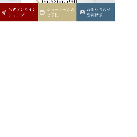
06-6266-5901
営業時間：9:00-18:00
休日：土・日曜・祝日
公式オンライン
公式オンライン
ショールームの
ショールームの
お問い合わせ
お問い合わせ
ショップ
ショップ
ご予約
ご予約
資料請求
資料請求
メールでのお問い合わせ
ショールームへのご予約
公式オンラインショップ
公式インスタグラム
公式LINE